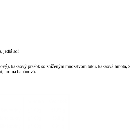
a, jedlá soľ.
almový), kakaový prášok so zníženým množstvom tuku, kakaová hmota,
eat, aróma banánová.