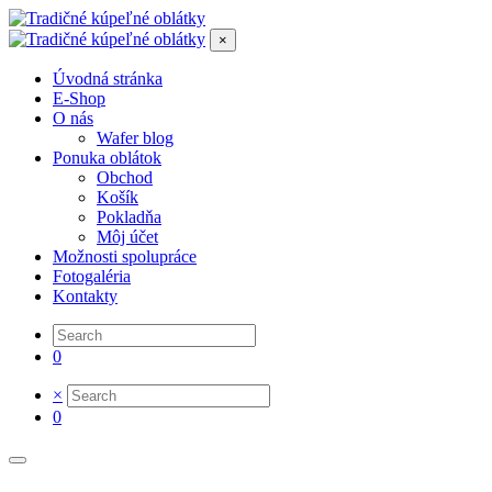
×
Úvodná stránka
E-Shop
O nás
Wafer blog
Ponuka oblátok
Obchod
Košík
Pokladňa
Môj účet
Možnosti spolupráce
Fotogaléria
Kontakty
0
×
0