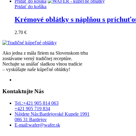
Pridať do košíka
Pridať do košíka
Krémové oblátky s náplňou s príchuť
2.70
€
Ako jedna z mála firiem na Slovenskom trhu
zostávame verný tradičnej receptúre.
Nechajte sa unášať sladkou vlnou tradície
– vyskúšajte naše kúpeľné oblátky!
Kontaktujte Nás
Tel.:
+421 905 814 063
+421 905 719 834
Nájdete Nás:
Bardejovské Kupele 1991
086 31 Bardejov
E-mail:
wafer@wafer.sk