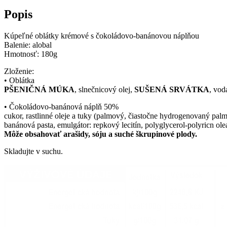
Popis
Kúpeľné oblátky krémové s čokoládovo-banánovou náplňou
Balenie: alobal
Hmotnosť: 180g
Zloženie:
• Oblátka
PŠENIČNÁ MÚKA
, slnečnicový olej,
SUŠENÁ SRVÁTKA
, vod
• Čokoládovo-banánová náplň 50%
cukor, rastlinné oleje a tuky (palmový, čiastočne hydrogenovaný p
banánová pasta, emulgátor: repkový lecitín, polyglycerol-polyricn ol
Môže obsahovať arašidy, sóju a suché škrupinové plody.
Skladujte v suchu.