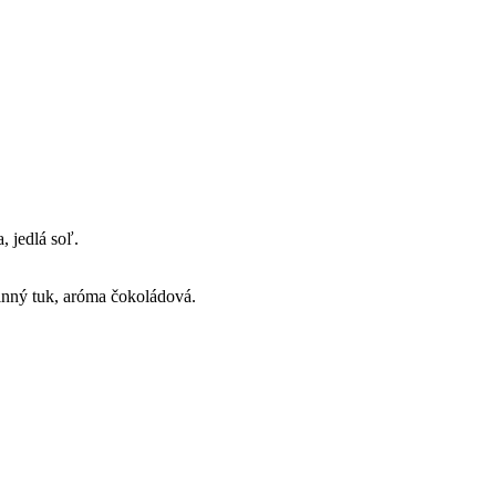
a, jedlá soľ.
inný tuk, aróma čokoládová.