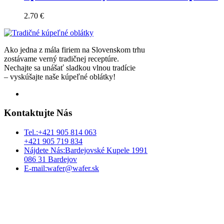
2.70
€
Ako jedna z mála firiem na Slovenskom trhu
zostávame verný tradičnej receptúre.
Nechajte sa unášať sladkou vlnou tradície
– vyskúšajte naše kúpeľné oblátky!
Kontaktujte Nás
Tel.:
+421 905 814 063
+421 905 719 834
Nájdete Nás:
Bardejovské Kupele 1991
086 31 Bardejov
E-mail:
wafer@wafer.sk
Aktuálne správy