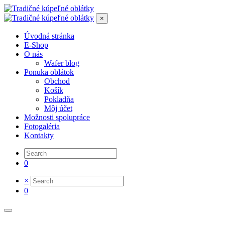
×
Úvodná stránka
E-Shop
O nás
Wafer blog
Ponuka oblátok
Obchod
Košík
Pokladňa
Môj účet
Možnosti spolupráce
Fotogaléria
Kontakty
0
×
0