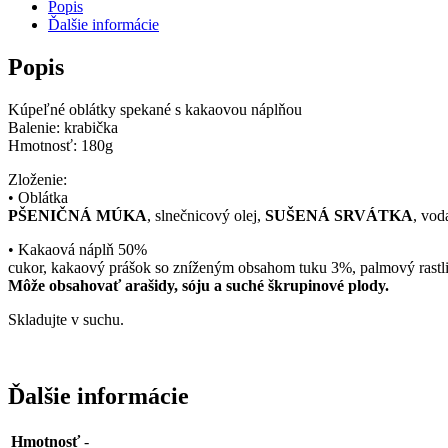
Popis
Ďalšie informácie
Popis
Kúpeľné oblátky spekané s kakaovou náplňou
Balenie: krabička
Hmotnosť: 180g
Zloženie:
• Oblátka
PŠENIČNÁ MÚKA
, slnečnicový olej,
SUŠENÁ SRVÁTKA
, vod
• Kakaová náplň 50%
cukor, kakaový prášok so zníženým obsahom tuku 3%, palmový rastl
Môže obsahovať arašidy, sóju a suché škrupinové plody.
Skladujte v suchu.
Ďalšie informácie
Hmotnosť
-