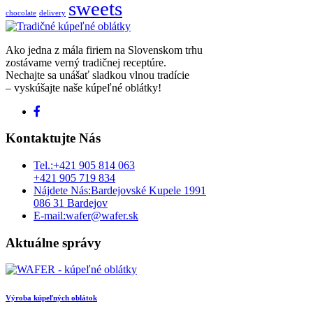
sweets
chocolate
delivery
Ako jedna z mála firiem na Slovenskom trhu
zostávame verný tradičnej receptúre.
Nechajte sa unášať sladkou vlnou tradície
– vyskúšajte naše kúpeľné oblátky!
Kontaktujte Nás
Tel.:
+421 905 814 063
+421 905 719 834
Nájdete Nás:
Bardejovské Kupele 1991
086 31 Bardejov
E-mail:
wafer@wafer.sk
Aktuálne správy
Výroba kúpeľných oblátok