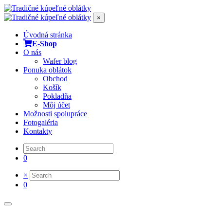
×
Úvodná stránka
E-Shop
O nás
Wafer blog
Ponuka oblátok
Obchod
Košík
Pokladňa
Môj účet
Možnosti spolupráce
Fotogaléria
Kontakty
0
×
0