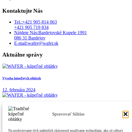
Kontaktujte Nás
Tel.:
+421 905 814 063
+421 905 719 834
Nájdete Nás:
Bardejovské Kupele 1991
086 31 Bardejov
E-mail:
wafer@wafer.sk
Aktuálne správy
Výroba kúpeľných oblátok
12. februára 2024
Kúpeľné oblátky: Sladká chuť spomienok
Spravovať Súhlas
12. mája 2020
Na poskytovanie tých najlepších skúseností používame technológie, ako sú súbory