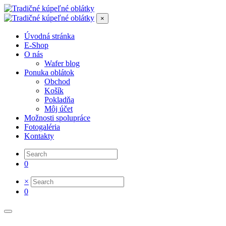
×
Úvodná stránka
E-Shop
O nás
Wafer blog
Ponuka oblátok
Obchod
Košík
Pokladňa
Môj účet
Možnosti spolupráce
Fotogaléria
Kontakty
0
×
0